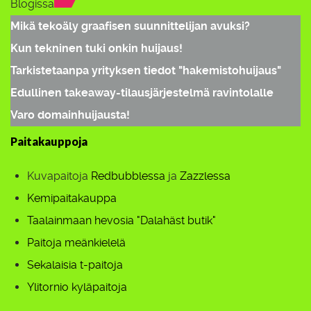
Blogissa
Mikä tekoäly graafisen suunnittelijan avuksi?
Kun tekninen tuki onkin huijaus!
Tarkistetaanpa yrityksen tiedot "hakemistohuijaus"
Edullinen takeaway-tilausjärjestelmä ravintolalle
Varo domainhuijausta!
Paitakauppoja
Kuvapaitoja
Redbubblessa
ja
Zazzlessa
Kemipaitakauppa
Taalainmaan hevosia "Dalahäst butik"
Paitoja meänkielelä
Sekalaisia t-paitoja
Ylitornio kyläpaitoja