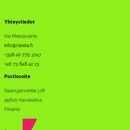
Yhteystiedot
Kai Metsävainio
info@raketa.fi
+358 40 775 3747
+46 73 848 42 23
Postiosoite
Raanujärventie 178
95620 Aavasaksa
Finland