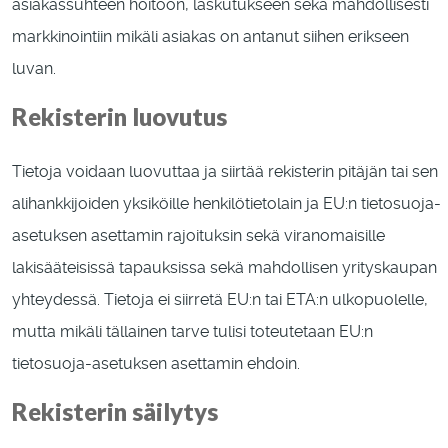
asiakassuhteen hoitoon, laskutukseen sekä mahdollisesti
markkinointiin mikäli asiakas on antanut siihen erikseen
luvan.
Rekisterin luovutus
Tietoja voidaan luovuttaa ja siirtää rekisterin pitäjän tai sen
alihankkijoiden yksiköille henkilötietolain ja EU:n tietosuoja-
asetuksen asettamin rajoituksin sekä viranomaisille
lakisääteisissä tapauksissa sekä mahdollisen yrityskaupan
yhteydessä. Tietoja ei siirretä EU:n tai ETA:n ulkopuolelle,
mutta mikäli tällainen tarve tulisi toteutetaan EU:n
tietosuoja-asetuksen asettamin ehdoin.
Rekisterin säilytys