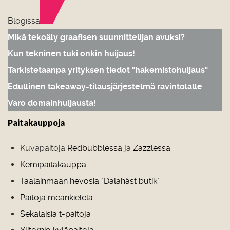
Blogissa
Mikä tekoäly graafisen suunnittelijan avuksi?
Kun tekninen tuki onkin huijaus!
Tarkistetaanpa yrityksen tiedot "hakemistohuijaus"
Edullinen takeaway-tilausjärjestelmä ravintolalle
Varo domainhuijausta!
Paitakauppoja
Kuvapaitoja
Redbubblessa
ja
Zazzlessa
Kemipaitakauppa
Taalainmaan hevosia "Dalahäst butik"
Paitoja meänkielelä
Sekalaisia t-paitoja