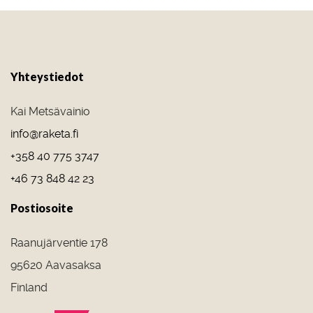
Yhteystiedot
Kai Metsävainio
info@raketa.fi
+358 40 775 3747
+46 73 848 42 23
Postiosoite
Raanujärventie 178
95620 Aavasaksa
Finland