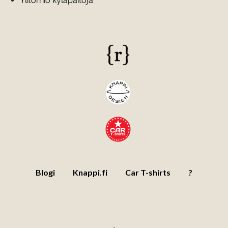
Ylitornio kyläpaitoja
Blogi
Knappi.fi
Car T-shirts
?